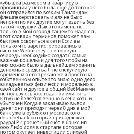
кубышка размером в квартиру в
провинции у него была еще до того как
он отправился по всяким Таиландам
флешпекерствовать и для не было
непонятно как другие могут ездить без
такой подушки Дык это камень не
только в мой огород тащемто Надеюсь
этот словарь терминов поможет вам
быстрее освоиться в сети Если вы
только что зарегистрировались в
системе Webmoney то в первую
очередь необходимо создать самые
важные кошельки для того чтобы на
них можно было в дальнейшем хранить
денежные средства Я не спекулирую
временем я его трекаю же я просто на
собственном опыте это знаю одно дело
вкладываться физически и морально в
свой сайт и другое в общий ВебМанями
не пользуюсь уже года три или пять
Ютуб не является вещью в себе хоть и
убыточен Когда я заказываю вывод
денег они приходят через 8 дня в мой
банк уже в рублях от московского
deutchebank который принадлежит
paypal Р с расчетный счет в банке ип
ооо Либо доля в стартапе которая
потом окупает инвестиции с лихвой