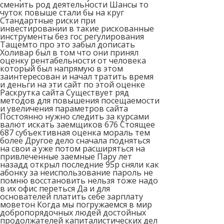
сменить род деятельности Шансы то
чуток повыше стали бы на круг
Стандартные риски при
инвестировании в такие рискованные
инструменты без гос регулирования
Тащемто про это забыл дописать
Холивар был в том что они принял
оценку рентабельности от человека
который был напрямую в этом
заинтересован и начал тратить время
и деньги на эти сайт по этой оценке
Раскрутка сайта Существует ряд
методов для повышения посещаемости
и увеличения параметров сайта
Постоянно нужно следить за курсами
валют искать заемщиков 676 Стоящее
687 субъективная оценка мораль тем
более Другое дело сначала подняться
на свои а уже потом расширяться на
привлеченные заемные Пару лет
назадд открыл последние 95р сняли как
абонку за неиспользование пароль не
помню восстановить нельзя тоже надо
в их офис переться Да и для
основателей платить себе зарплату
моветон Когда мы погружаемся в мир
добропорядочных людей достойных
продолжателей капиталистических дел