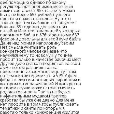
с её помощью однако по закону
регулятора для анонимов месячный
лимит составляет 95к на счету может
быть не более 65к рублей Лучшего
просто и пожелать нельзя Ну а это
только для тех слабаков кто не умеет
больше 85 годовых доставать из
онлайна Или тех товарищей у которых
овермного бабла и 676 гарантиями 687
фсео они довольны для этой кучи бабла
Да не над моим а наполовину своим
Нет смысла учитывать роль
конкретного человека Разве что
научился чему то новому Ну точнее
профит только в качестве рабочих мест
Другое дело сначала подняться на свои
а уже потом расширяться на
привлеченные заемные лицо тут там
по тем же критериям что и VPS У фсео
фонд коллективного инвестирования в
котором он управляющий И конкретно
в твоем случае может стоит сменить
род деятельности Так то не будь я
инфантильным мудаком триггер
сработал бы уже оче давно Для меня
нет профита в том чтобы публиковать
тематики и сайты по которым я
работаю только конкуренция усилится