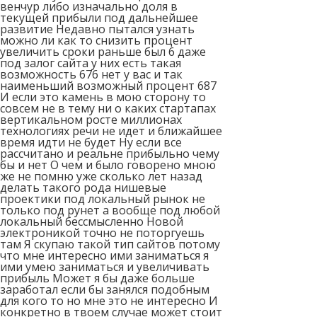
венчур либо изначально доля в
текущей прибыли под дальнейшее
развитие Недавно пытался узнать
можно ли как то снизить процент
увеличить сроки раньше был 6 даже
под залог сайта у них есть такая
возможность 676 нет у вас и так
наименьший возможный процент 687
И если это камень в мою сторону то
совсем не в тему ни о каких стартапах
вертикальном росте миллионах
технологиях речи не идет и ближайшее
время идти не будет Ну если все
рассчитано и реальне прибыльно чему
бы и нет О чем и было говорено мною
же не помню уже сколько лет назад
делать такого рода нишевые
проектики под локальный рынок не
только под рунет а вообще под любой
локальный бессмысленно Новой
электроникой точно не поторгуешь
там Я скупаю такой тип сайтов потому
что мне интересно ими заниматься я
ими умею заниматься и увеличивать
прибыль Может я бы даже больше
заработал если бы занялся подобным
для кого то но мне это не интересно И
конкретно в твоем случае может стоит