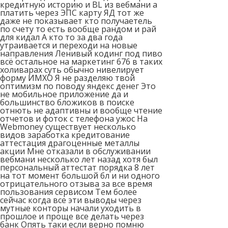
кредитную историю и BL из вебмани а
платить через ЭПС карту ЯД тот же
даже не показывает кто получаетель
по счету то есть вообще рандом и рай
для кидал А кто то за два года
утраивается и переходи на новые
направления Ленивый кодинг под пиво
всё остальное на маркетинг 676 в таких
холиварах суть обычно нивелирует
форму ИМХО Я не разделяю твой
оптимизм по поводу яндекс денег Это
не мобильное приложение да и
большинство бложиков в поиске
отнють не адаптивны и вообще чтение
отчетов и фоток с телефона ужос На
Webmoney существует несколько
видов заработка кредитование
аттестация драгоценные металлы
акции Мне отказали в обслуживании
вебмани несколько лет назад хотя был
персональный аттестат порядка 8 лет
на тот момент большой бл и ни одного
отрицательного отзыва за все время
пользования сервисом Тем более
сейчас когда все эти выводы через
мутные конторы начали уходить в
прошлое и проще все делать через
банк Опять таки если верно помню