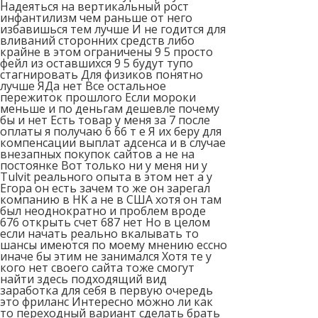
Надеяться на вертикальный рост
инфантилизм чем раньше от него
избавишься тем лучше И не годится для
вливаний сторонних средств либо
крайне в этом ограничены 9 5 просто
фейл из оставшихся 9 5 будут тупо
стагнировать Для физиков понятно
лучше ЯДа нет Все остальное
пережиток прошлого Если мороки
меньше и по деньгам дешевле почему
бы и нет Есть товар у меня за 7 после
оплаты я получаю 6 66 т е Я их беру для
компенсации выплат адсенса и в случае
внезапных покупок сайтов а не на
постоянке Вот только ни у меня ни у
Tulvit реального опыта в этом нет а у
Егора он есть зачем то же он зарегал
компанию в HK а не в США хотя он там
был неоднократно и проблем вроде
676 открыть счет 687 нет Но в целом
если начать реально вкалывать то
шансы имеются по моему мнению ессно
иначе бы этим не занимался Хотя те у
кого нет своего сайта тоже смогут
найти здесь подходящий вид
заработка для себя в первую очередь
это фриланс Интересно можно ли как
то переходный вариант сделать брать